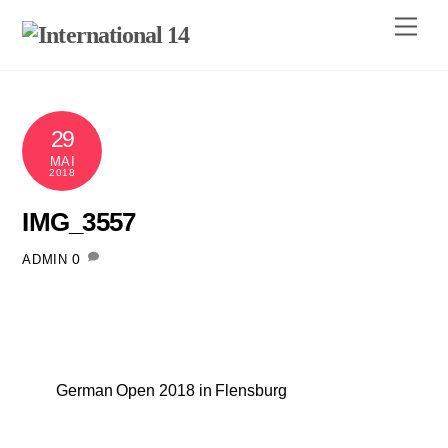
Skip
Men
to
content
29
MAI
2018
IMG_3557
0
ADMIN
German Open 2018 in Flensburg