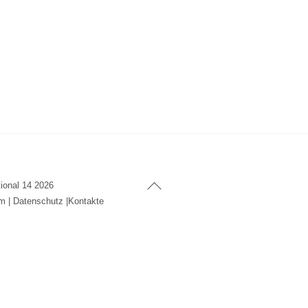
Back
tional 14
2026
To
um
|
Datenschutz
|
Kontakte
Top