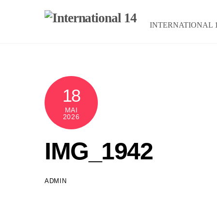
Skip
to
INTERNATIONAL 
content
18
MAI
2026
IMG_1942
ADMIN