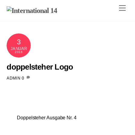
Skip
Men
to
content
3
JANUAR
2016
doppelsteher Logo
0
ADMIN
Doppelsteher Ausgabe Nr. 4