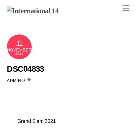
Skip
Men
to
content
11
NOVEMBER
2021
DSC04833
0
ADMIN
Grand Slam 2021