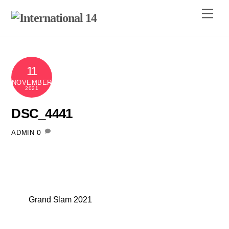
Skip
Men
to
content
11
NOVEMBER
2021
DSC_4441
0
ADMIN
Grand Slam 2021