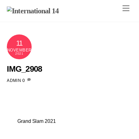
Skip
Men
to
content
11
NOVEMBER
2021
IMG_2908
0
ADMIN
Grand Slam 2021