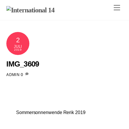
Skip
Men
to
content
2
JULI
2019
IMG_3609
0
ADMIN
Sommersonnenwende Rerik 2019