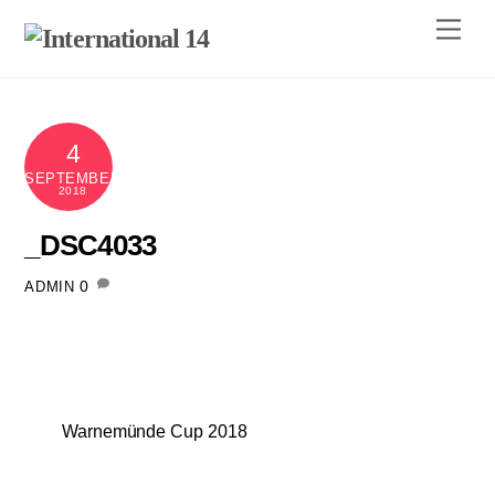
Skip
Men
to
content
4
SEPTEMBER
2018
_DSC4033
0
ADMIN
Warnemünde Cup 2018