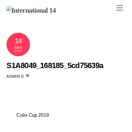
Skip
Men
to
content
14
MAI
2019
S1A8049_168185_5cd75639a
0
ADMIN
Culix Cup 2019