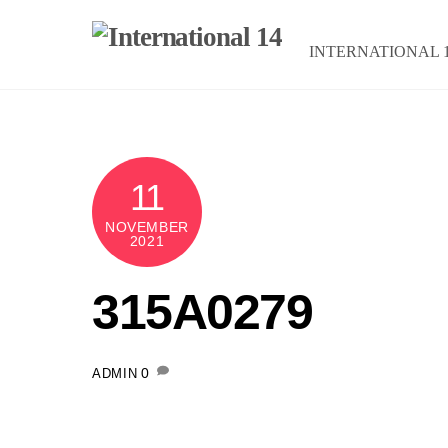
Skip
to
INTERNATIONAL 
content
11
NOVEMBER
2021
315A0279
0
ADMIN