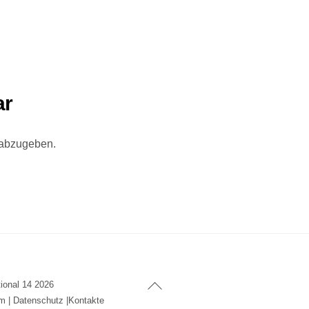
ar
 abzugeben.
Back
tional 14
2026
To
um
|
Datenschutz
|
Kontakte