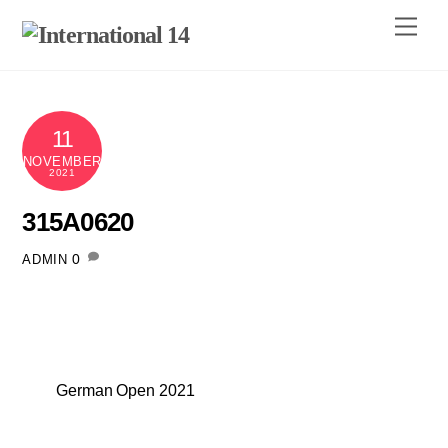
Skip
Men
to
content
11
NOVEMBER
2021
315A0620
0
ADMIN
German Open 2021