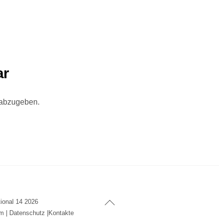
ar
 abzugeben.
Back
tional 14
2026
To
um
|
Datenschutz
|
Kontakte