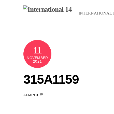
Skip
to
INTERNATIONAL 
content
11
NOVEMBER
2021
315A1159
0
ADMIN