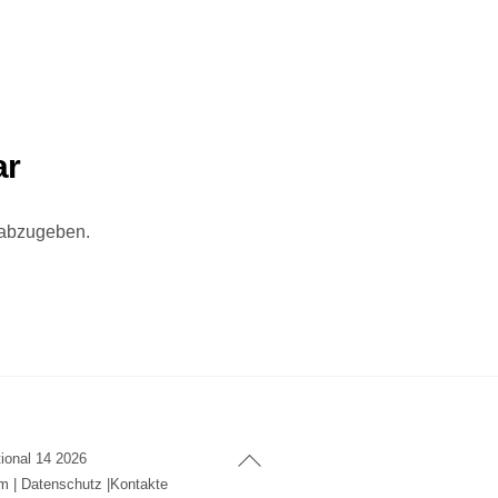
ar
 abzugeben.
Back
tional 14
2026
To
um
|
Datenschutz
|
Kontakte