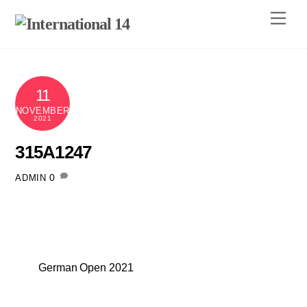
Skip
Men
to
content
11
NOVEMBER
2021
315A1247
0
ADMIN
German Open 2021