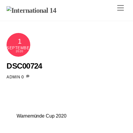
Skip
Men
to
content
1
SEPTEMBER
2020
DSC00724
0
ADMIN
Warnemünde Cup 2020